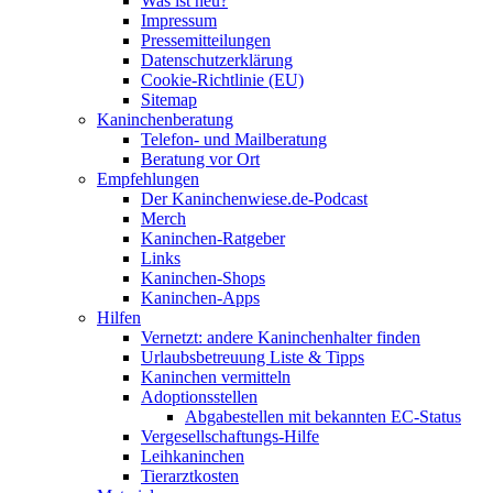
Was ist neu?
Impressum
Pressemitteilungen
Datenschutzerklärung
Cookie-Richtlinie (EU)
Sitemap
Kaninchenberatung
Telefon- und Mailberatung
Beratung vor Ort
Empfehlungen
Der Kaninchenwiese.de-Podcast
Merch
Kaninchen-Ratgeber
Links
Kaninchen-Shops
Kaninchen-Apps
Hilfen
Vernetzt: andere Kaninchenhalter finden
Urlaubsbetreuung Liste & Tipps
Kaninchen vermitteln
Adoptionsstellen
Abgabestellen mit bekannten EC-Status
Vergesellschaftungs-Hilfe
Leihkaninchen
Tierarztkosten