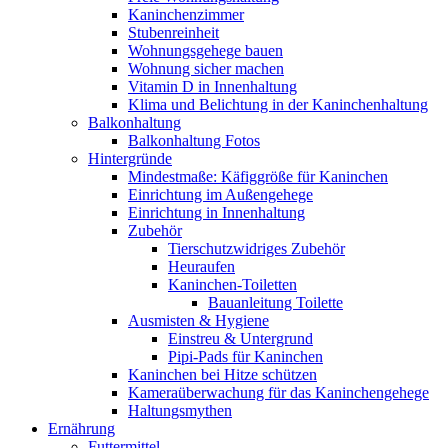
Kaninchenzimmer
Stubenreinheit
Wohnungsgehege bauen
Wohnung sicher machen
Vitamin D in Innenhaltung
Klima und Belichtung in der Kaninchenhaltung
Balkonhaltung
Balkonhaltung Fotos
Hintergründe
Mindestmaße: Käfiggröße für Kaninchen
Einrichtung im Außengehege
Einrichtung in Innenhaltung
Zubehör
Tierschutzwidriges Zubehör
Heuraufen
Kaninchen-Toiletten
Bauanleitung Toilette
Ausmisten & Hygiene
Einstreu & Untergrund
Pipi-Pads für Kaninchen
Kaninchen bei Hitze schützen
Kameraüberwachung für das Kaninchengehege
Haltungsmythen
Ernährung
Futtermittel