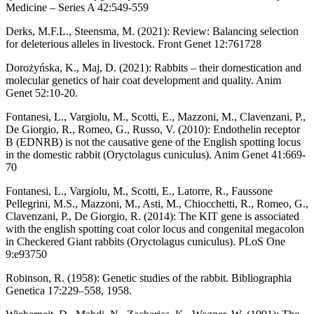
Medicine – Series A 42:549-559
Derks, M.F.L., Steensma, M. (2021): Review: Balancing selection
for deleterious alleles in livestock. Front Genet 12:761728
Dorożyńska, K., Maj, D. (2021): Rabbits – their domestication and
molecular genetics of hair coat development and quality. Anim
Genet 52:10-20.
Fontanesi, L., Vargiolu, M., Scotti, E., Mazzoni, M., Clavenzani, P.,
De Giorgio, R., Romeo, G., Russo, V. (2010): Endothelin receptor
B (EDNRB) is not the causative gene of the English spotting locus
in the domestic rabbit (Oryctolagus cuniculus). Anim Genet 41:669-
70
Fontanesi, L., Vargiolu, M., Scotti, E., Latorre, R., Faussone
Pellegrini, M.S., Mazzoni, M., Asti, M., Chiocchetti, R., Romeo, G.,
Clavenzani, P., De Giorgio, R. (2014): The KIT gene is associated
with the english spotting coat color locus and congenital megacolon
in Checkered Giant rabbits (Oryctolagus cuniculus). PLoS One
9:e93750
Robinson, R. (1958): Genetic studies of the rabbit. Bibliographia
Genetica 17:229–558, 1958.