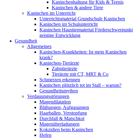
Kaninchenhaltung für Kids & Teenis
Kaninchen & andere Tiere
Kaninchen im Unterricht
Unterrichtsmaterial Grundschule Kaninchen
Kaninchen im Schulunterricht
Kaninchen Haustiermaterial Förderschwerpunkt
geistige Entwicklung
Gesundheit
Allgemeines
Kaninchen-Krankheiten: Ist mein Kaninchen
krank?
Kaninchen-Tierärzte
Zahntierärzte
Tierärzte mit CT, MRT & Co
Schmerzen erkennen
Kaninchen plötzlich tot im Stall – warum?
Gesundheitsmythen
Verdauungsstörungen
Magendilatation
Blähungen, Aufgasungen
Haarballen, Verstopfung
Durchfall & Matschkot
Magenüberladungen
Kokzidien beim Kaninchen
Hefen