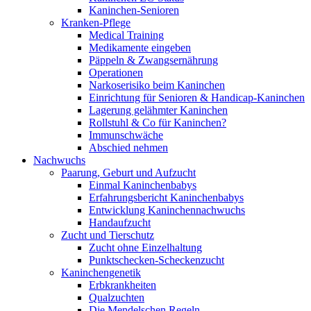
Kaninchen-Senioren
Kranken-Pflege
Medical Training
Medikamente eingeben
Päppeln & Zwangsernährung
Operationen
Narkoserisiko beim Kaninchen
Einrichtung für Senioren & Handicap-Kaninchen
Lagerung gelähmter Kaninchen
Rollstuhl & Co für Kaninchen?
Immunschwäche
Abschied nehmen
Nachwuchs
Paarung, Geburt und Aufzucht
Einmal Kaninchenbabys
Erfahrungsbericht Kaninchenbabys
Entwicklung Kaninchennachwuchs
Handaufzucht
Zucht und Tierschutz
Zucht ohne Einzelhaltung
Punktschecken-Scheckenzucht
Kaninchengenetik
Erbkrankheiten
Qualzuchten
Die Mendelschen Regeln