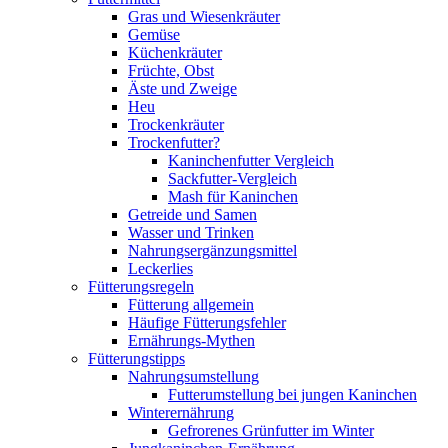
Gras und Wiesenkräuter
Gemüse
Küchenkräuter
Früchte, Obst
Äste und Zweige
Heu
Trockenkräuter
Trockenfutter?
Kaninchenfutter Vergleich
Sackfutter-Vergleich
Mash für Kaninchen
Getreide und Samen
Wasser und Trinken
Nahrungsergänzungsmittel
Leckerlies
Fütterungsregeln
Fütterung allgemein
Häufige Fütterungsfehler
Ernährungs-Mythen
Fütterungstipps
Nahrungsumstellung
Futterumstellung bei jungen Kaninchen
Winterernährung
Gefrorenes Grünfutter im Winter