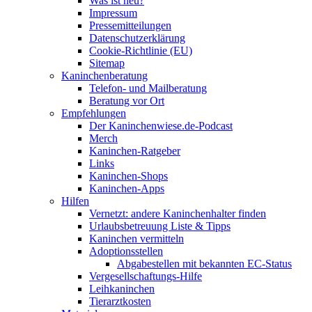
Was ist neu?
Impressum
Pressemitteilungen
Datenschutzerklärung
Cookie-Richtlinie (EU)
Sitemap
Kaninchenberatung
Telefon- und Mailberatung
Beratung vor Ort
Empfehlungen
Der Kaninchenwiese.de-Podcast
Merch
Kaninchen-Ratgeber
Links
Kaninchen-Shops
Kaninchen-Apps
Hilfen
Vernetzt: andere Kaninchenhalter finden
Urlaubsbetreuung Liste & Tipps
Kaninchen vermitteln
Adoptionsstellen
Abgabestellen mit bekannten EC-Status
Vergesellschaftungs-Hilfe
Leihkaninchen
Tierarztkosten