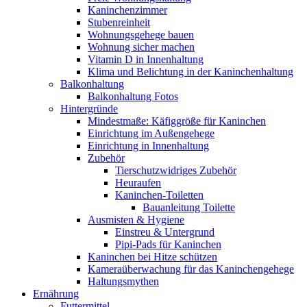
Kaninchenzimmer
Stubenreinheit
Wohnungsgehege bauen
Wohnung sicher machen
Vitamin D in Innenhaltung
Klima und Belichtung in der Kaninchenhaltung
Balkonhaltung
Balkonhaltung Fotos
Hintergründe
Mindestmaße: Käfiggröße für Kaninchen
Einrichtung im Außengehege
Einrichtung in Innenhaltung
Zubehör
Tierschutzwidriges Zubehör
Heuraufen
Kaninchen-Toiletten
Bauanleitung Toilette
Ausmisten & Hygiene
Einstreu & Untergrund
Pipi-Pads für Kaninchen
Kaninchen bei Hitze schützen
Kameraüberwachung für das Kaninchengehege
Haltungsmythen
Ernährung
Futtermittel