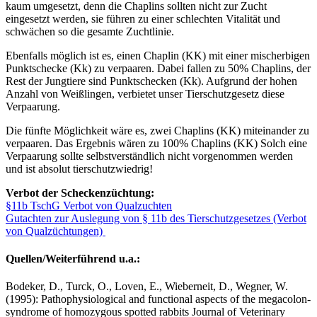
kaum umgesetzt, denn die Chaplins sollten nicht zur Zucht
eingesetzt werden, sie führen zu einer schlechten Vitalität und
schwächen so die gesamte Zuchtlinie.
Ebenfalls möglich ist es, einen Chaplin (KK) mit einer mischerbigen
Punktschecke (Kk) zu verpaaren. Dabei fallen zu 50% Chaplins, der
Rest der Jungtiere sind Punktschecken (Kk). Aufgrund der hohen
Anzahl von Weißlingen, verbietet unser Tierschutzgesetz diese
Verpaarung.
Die fünfte Möglichkeit wäre es, zwei Chaplins (KK) miteinander zu
verpaaren. Das Ergebnis wären zu 100% Chaplins (KK) Solch eine
Verpaarung sollte selbstverständlich nicht vorgenommen werden
und ist absolut tierschutzwiedrig!
Verbot der Scheckenzüchtung:
§11b TschG Verbot von Qualzuchten
Gutachten zur Auslegung von § 11b des Tierschutzgesetzes (Verbot
von Qualzüchtungen)
Quellen/Weiterführend u.a.:
Bodeker, D., Turck, O., Loven, E., Wieberneit, D., Wegner, W.
(1995): Pathophysiological and functional aspects of the megacolon-
syndrome of homozygous spotted rabbits Journal of Veterinary