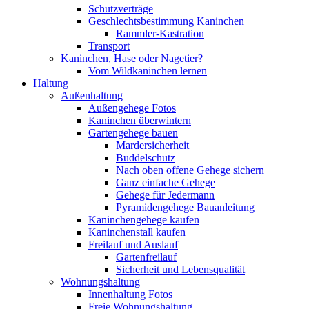
Schutzverträge
Geschlechtsbestimmung Kaninchen
Rammler-Kastration
Transport
Kaninchen, Hase oder Nagetier?
Vom Wildkaninchen lernen
Haltung
Außenhaltung
Außengehege Fotos
Kaninchen überwintern
Gartengehege bauen
Mardersicherheit
Buddelschutz
Nach oben offene Gehege sichern
Ganz einfache Gehege
Gehege für Jedermann
Pyramidengehege Bauanleitung
Kaninchengehege kaufen
Kaninchenstall kaufen
Freilauf und Auslauf
Gartenfreilauf
Sicherheit und Lebensqualität
Wohnungshaltung
Innenhaltung Fotos
Freie Wohnungshaltung