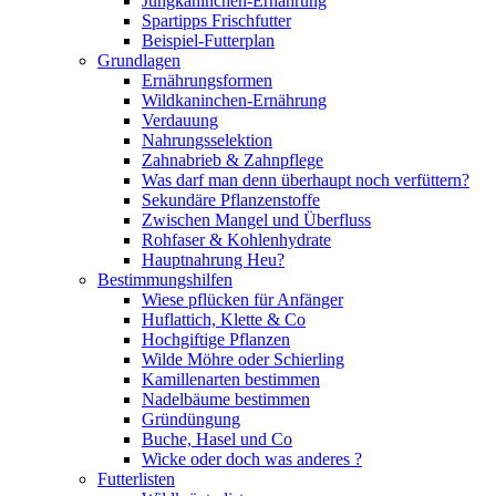
Jungkaninchen-Ernährung
Spartipps Frischfutter
Beispiel-Futterplan
Grundlagen
Ernährungsformen
Wildkaninchen-Ernährung
Verdauung
Nahrungsselektion
Zahnabrieb & Zahnpflege
Was darf man denn überhaupt noch verfüttern?
Sekundäre Pflanzenstoffe
Zwischen Mangel und Überfluss
Rohfaser & Kohlenhydrate
Hauptnahrung Heu?
Bestimmungshilfen
Wiese pflücken für Anfänger
Huflattich, Klette & Co
Hochgiftige Pflanzen
Wilde Möhre oder Schierling
Kamillenarten bestimmen
Nadelbäume bestimmen
Gründüngung
Buche, Hasel und Co
Wicke oder doch was anderes ?
Futterlisten