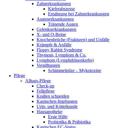
Zahnerkrankungen
Kieferabszesse
Ernährung bei Zahnerkrankungen
Augenerkrankungen
Tränende Augen
Gelenkserkrankungen
X- und O-Beine
Knochenbrüche (Frakturen) und Unfälle
Krämpfe & Anfälle
Floppy Rabbit Syndrome
Thymom, Lymphom & Co.
Lymphom (Lymphdrüsenkrebs)
Vergiftungen
Schimmelpilze – Mykotoxine
Pflege
Alltags-Pflege
Check-up
Fellpflege
Krallen schneiden
Kaninchen-Impfungen
Urin- und Köttelkunde
Hausapotheke
Erste Hilfe
Probiotika & Präbiotika
Kaninchen EC-Status