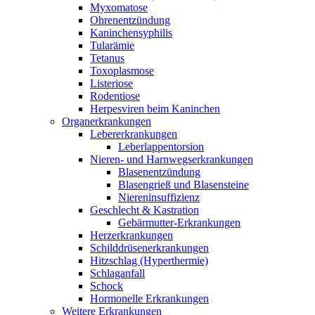
Myxomatose
Ohrenentzündung
Kaninchensyphilis
Tularämie
Tetanus
Toxoplasmose
Listeriose
Rodentiose
Herpesviren beim Kaninchen
Organerkrankungen
Lebererkrankungen
Leberlappentorsion
Nieren- und Harnwegserkrankungen
Blasenentzündung
Blasengrieß und Blasensteine
Niereninsuffizienz
Geschlecht & Kastration
Gebärmutter-Erkrankungen
Herzerkrankungen
Schilddrüsenerkrankungen
Hitzschlag (Hyperthermie)
Schlaganfall
Schock
Hormonelle Erkrankungen
Weitere Erkrankungen