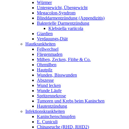
Würmer
Untergewicht, Übergewicht
Megacolon-Syndrom
Blinddarmentzündung (Appendizitis)
Bakterielle Darmentzündung
Klebsiella variicola
Giardien
Verdauungs-Diät
Hautkrankheiten
Fellwechsel
Fliegenmaden
Milben, Zecken, Flöhe & Co.
Ohrmilben
Hautpilz
Wunden, Bisswunden
Abszesse
Wund lecken
Wunde Läufe
Spritzennekrose
Tumoren und Krebs beim Kaninchen
Hautentzündung
Infektionskrankheiten
Kaninchenschnupfen
E. Cuniculi
Chinaseuche (RHD, RHD2)