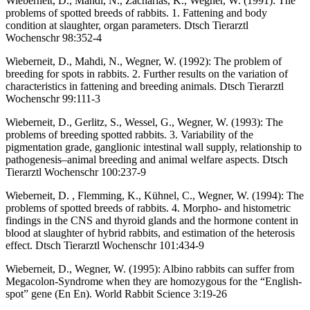
Wieberneit, D., Mahdi, N., Zacharias, K., Wegner, W. (1991): The
problems of spotted breeds of rabbits. 1. Fattening and body
condition at slaughter, organ parameters. Dtsch Tierarztl
Wochenschr 98:352-4
Wieberneit, D., Mahdi, N., Wegner, W. (1992): The problem of
breeding for spots in rabbits. 2. Further results on the variation of
characteristics in fattening and breeding animals. Dtsch Tierarztl
Wochenschr 99:111-3
Wieberneit, D., Gerlitz, S., Wessel, G., Wegner, W. (1993): The
problems of breeding spotted rabbits. 3. Variability of the
pigmentation grade, ganglionic intestinal wall supply, relationship to
pathogenesis–animal breeding and animal welfare aspects. Dtsch
Tierarztl Wochenschr 100:237-9
Wieberneit, D. , Flemming, K., Kühnel, C., Wegner, W. (1994): The
problems of spotted breeds of rabbits. 4. Morpho- and histometric
findings in the CNS and thyroid glands and the hormone content in
blood at slaughter of hybrid rabbits, and estimation of the heterosis
effect. Dtsch Tierarztl Wochenschr 101:434-9
Wieberneit, D., Wegner, W. (1995): Albino rabbits can suffer from
Megacolon-Syndrome when they are homozygous for the “English-
spot” gene (En En). World Rabbit Science 3:19-26