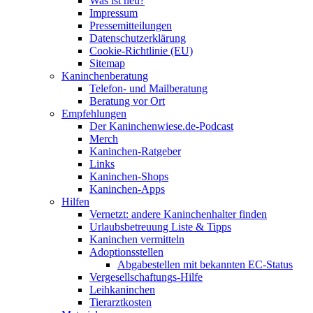
Was ist neu?
Impressum
Pressemitteilungen
Datenschutzerklärung
Cookie-Richtlinie (EU)
Sitemap
Kaninchenberatung
Telefon- und Mailberatung
Beratung vor Ort
Empfehlungen
Der Kaninchenwiese.de-Podcast
Merch
Kaninchen-Ratgeber
Links
Kaninchen-Shops
Kaninchen-Apps
Hilfen
Vernetzt: andere Kaninchenhalter finden
Urlaubsbetreuung Liste & Tipps
Kaninchen vermitteln
Adoptionsstellen
Abgabestellen mit bekannten EC-Status
Vergesellschaftungs-Hilfe
Leihkaninchen
Tierarztkosten