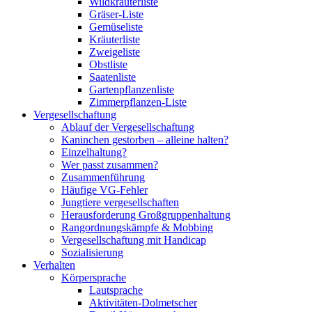
Wildkräuterliste
Gräser-Liste
Gemüseliste
Kräuterliste
Zweigeliste
Obstliste
Saatenliste
Gartenpflanzenliste
Zimmerpflanzen-Liste
Vergesellschaftung
Ablauf der Vergesellschaftung
Kaninchen gestorben – alleine halten?
Einzelhaltung?
Wer passt zusammen?
Zusammenführung
Häufige VG-Fehler
Jungtiere vergesellschaften
Herausforderung Großgruppenhaltung
Rangordnungskämpfe & Mobbing
Vergesellschaftung mit Handicap
Sozialisierung
Verhalten
Körpersprache
Lautsprache
Aktivitäten-Dolmetscher