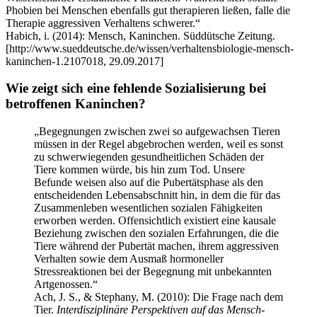
Phobien bei Menschen ebenfalls gut therapieren ließen, falle die
Therapie aggressiven Verhaltens schwerer.“
Habich, i. (2014): Mensch, Kaninchen. Süddütsche Zeitung.
[http://www.sueddeutsche.de/wissen/verhaltensbiologie-mensch-
kaninchen-1.2107018, 29.09.2017]
Wie zeigt sich eine fehlende Sozialisierung bei
betroffenen Kaninchen?
„Begegnungen zwischen zwei so aufgewachsen Tieren
müssen in der Regel abgebrochen werden, weil es sonst
zu schwerwiegenden gesundheitlichen Schäden der
Tiere kommen würde, bis hin zum Tod. Unsere
Befunde weisen also auf die Pubertätsphase als den
entscheidenden Lebensabschnitt hin, in dem die für das
Zusammenleben wesentlichen sozialen Fähigkeiten
erworben werden. Offensichtlich existiert eine kausale
Beziehung zwischen den sozialen Erfahrungen, die die
Tiere während der Pubertät machen, ihrem aggressiven
Verhalten sowie dem Ausmaß hormoneller
Stressreaktionen bei der Begegnung mit unbekannten
Artgenossen.“
Ach, J. S., & Stephany, M. (2010): Die Frage nach dem
Tier.
Interdisziplinäre Perspektiven auf das Mensch-