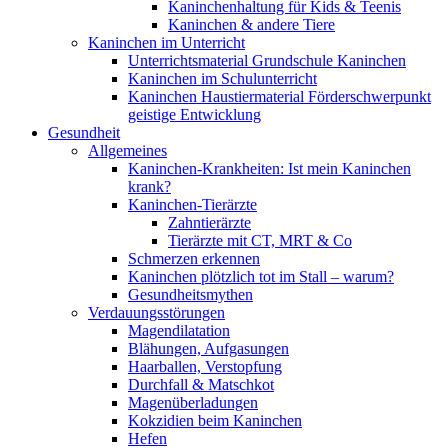
Kaninchenhaltung für Kids & Teenis
Kaninchen & andere Tiere
Kaninchen im Unterricht
Unterrichtsmaterial Grundschule Kaninchen
Kaninchen im Schulunterricht
Kaninchen Haustiermaterial Förderschwerpunkt
geistige Entwicklung
Gesundheit
Allgemeines
Kaninchen-Krankheiten: Ist mein Kaninchen
krank?
Kaninchen-Tierärzte
Zahntierärzte
Tierärzte mit CT, MRT & Co
Schmerzen erkennen
Kaninchen plötzlich tot im Stall – warum?
Gesundheitsmythen
Verdauungsstörungen
Magendilatation
Blähungen, Aufgasungen
Haarballen, Verstopfung
Durchfall & Matschkot
Magenüberladungen
Kokzidien beim Kaninchen
Hefen