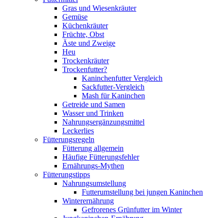
Gras und Wiesenkräuter
Gemüse
Küchenkräuter
Früchte, Obst
Äste und Zweige
Heu
Trockenkräuter
Trockenfutter?
Kaninchenfutter Vergleich
Sackfutter-Vergleich
Mash für Kaninchen
Getreide und Samen
Wasser und Trinken
Nahrungsergänzungsmittel
Leckerlies
Fütterungsregeln
Fütterung allgemein
Häufige Fütterungsfehler
Ernährungs-Mythen
Fütterungstipps
Nahrungsumstellung
Futterumstellung bei jungen Kaninchen
Winterernährung
Gefrorenes Grünfutter im Winter