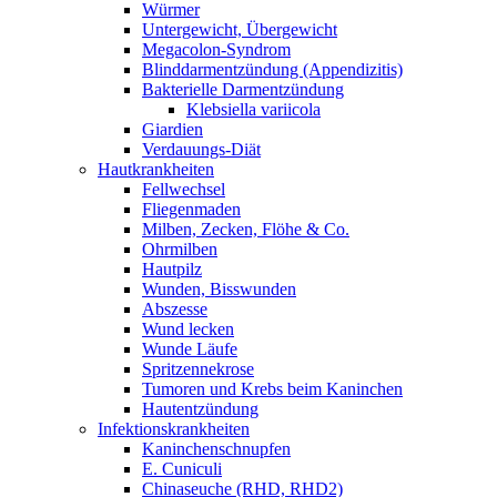
Würmer
Untergewicht, Übergewicht
Megacolon-Syndrom
Blinddarmentzündung (Appendizitis)
Bakterielle Darmentzündung
Klebsiella variicola
Giardien
Verdauungs-Diät
Hautkrankheiten
Fellwechsel
Fliegenmaden
Milben, Zecken, Flöhe & Co.
Ohrmilben
Hautpilz
Wunden, Bisswunden
Abszesse
Wund lecken
Wunde Läufe
Spritzennekrose
Tumoren und Krebs beim Kaninchen
Hautentzündung
Infektionskrankheiten
Kaninchenschnupfen
E. Cuniculi
Chinaseuche (RHD, RHD2)