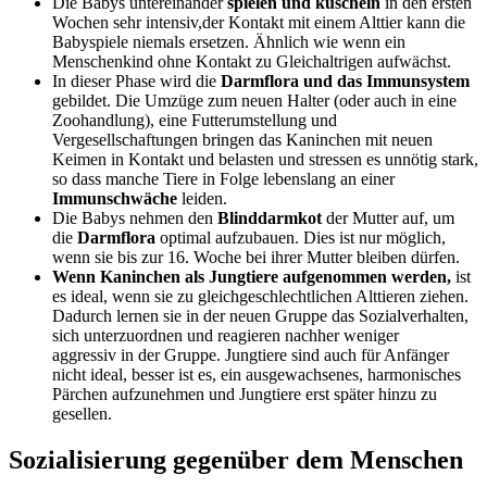
Die Babys untereinander
spielen und kuscheln
in den ersten
Wochen sehr intensiv,der Kontakt mit einem Alttier kann die
Babyspiele niemals ersetzen. Ähnlich wie wenn ein
Menschenkind ohne Kontakt zu Gleichaltrigen aufwächst.
In dieser Phase wird die
Darmflora und das Immunsystem
gebildet. Die Umzüge zum neuen Halter (oder auch in eine
Zoohandlung), eine Futterumstellung und
Vergesellschaftungen bringen das Kaninchen mit neuen
Keimen in Kontakt und belasten und stressen es unnötig stark,
so dass manche Tiere in Folge lebenslang an einer
Immunschwäche
leiden.
Die Babys nehmen den
Blinddarmkot
der Mutter auf, um
die
Darmflora
optimal aufzubauen. Dies ist nur möglich,
wenn sie bis zur 16. Woche bei ihrer Mutter bleiben dürfen.
Wenn Kaninchen als Jungtiere aufgenommen werden,
ist
es ideal, wenn sie zu gleichgeschlechtlichen Alttieren ziehen.
Dadurch lernen sie in der neuen Gruppe das Sozialverhalten,
sich unterzuordnen und reagieren nachher weniger
aggressiv in der Gruppe. Jungtiere sind auch für Anfänger
nicht ideal, besser ist es, ein ausgewachsenes, harmonisches
Pärchen aufzunehmen und Jungtiere erst später hinzu zu
gesellen.
Sozialisierung gegenüber dem Menschen