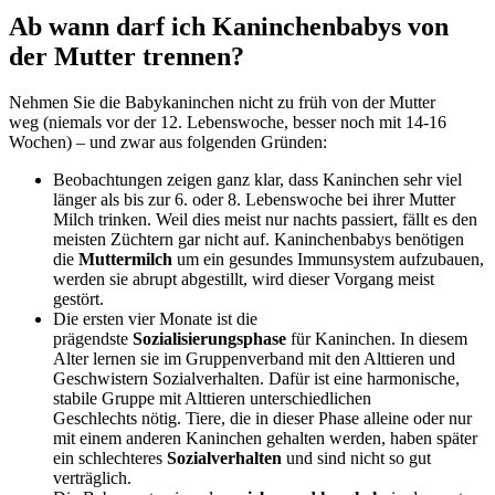
Ab wann darf ich Kaninchenbabys von
der Mutter trennen?
Nehmen Sie die Babykaninchen nicht zu früh von der Mutter
weg (niemals vor der 12. Lebenswoche, besser noch mit 14-16
Wochen) – und zwar aus folgenden Gründen:
Beobachtungen zeigen ganz klar, dass Kaninchen sehr viel
länger als bis zur 6. oder 8. Lebenswoche bei ihrer Mutter
Milch trinken. Weil dies meist nur nachts passiert, fällt es den
meisten Züchtern gar nicht auf. Kaninchenbabys benötigen
die
Muttermilch
um ein gesundes Immunsystem aufzubauen,
werden sie abrupt abgestillt, wird dieser Vorgang meist
gestört.
Die ersten vier Monate ist die
prägendste
Sozialisierungsphase
für Kaninchen. In diesem
Alter lernen sie im Gruppenverband mit den Alttieren und
Geschwistern Sozialverhalten. Dafür ist eine harmonische,
stabile Gruppe mit Alttieren unterschiedlichen
Geschlechts nötig. Tiere, die in dieser Phase alleine oder nur
mit einem anderen Kaninchen gehalten werden, haben später
ein schlechteres
Sozialverhalten
und sind nicht so gut
verträglich.