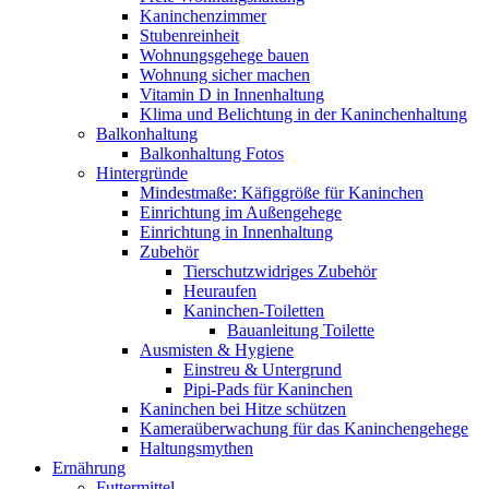
Kaninchenzimmer
Stubenreinheit
Wohnungsgehege bauen
Wohnung sicher machen
Vitamin D in Innenhaltung
Klima und Belichtung in der Kaninchenhaltung
Balkonhaltung
Balkonhaltung Fotos
Hintergründe
Mindestmaße: Käfiggröße für Kaninchen
Einrichtung im Außengehege
Einrichtung in Innenhaltung
Zubehör
Tierschutzwidriges Zubehör
Heuraufen
Kaninchen-Toiletten
Bauanleitung Toilette
Ausmisten & Hygiene
Einstreu & Untergrund
Pipi-Pads für Kaninchen
Kaninchen bei Hitze schützen
Kameraüberwachung für das Kaninchengehege
Haltungsmythen
Ernährung
Futtermittel