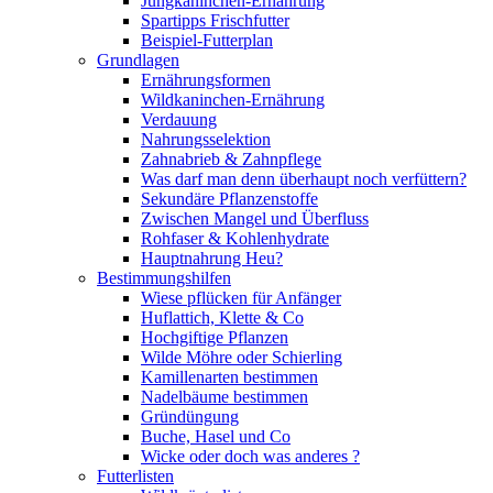
Jungkaninchen-Ernährung
Spartipps Frischfutter
Beispiel-Futterplan
Grundlagen
Ernährungsformen
Wildkaninchen-Ernährung
Verdauung
Nahrungsselektion
Zahnabrieb & Zahnpflege
Was darf man denn überhaupt noch verfüttern?
Sekundäre Pflanzenstoffe
Zwischen Mangel und Überfluss
Rohfaser & Kohlenhydrate
Hauptnahrung Heu?
Bestimmungshilfen
Wiese pflücken für Anfänger
Huflattich, Klette & Co
Hochgiftige Pflanzen
Wilde Möhre oder Schierling
Kamillenarten bestimmen
Nadelbäume bestimmen
Gründüngung
Buche, Hasel und Co
Wicke oder doch was anderes ?
Futterlisten