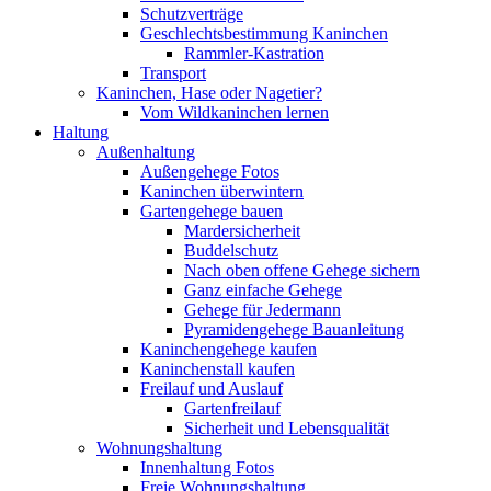
Schutzverträge
Geschlechtsbestimmung Kaninchen
Rammler-Kastration
Transport
Kaninchen, Hase oder Nagetier?
Vom Wildkaninchen lernen
Haltung
Außenhaltung
Außengehege Fotos
Kaninchen überwintern
Gartengehege bauen
Mardersicherheit
Buddelschutz
Nach oben offene Gehege sichern
Ganz einfache Gehege
Gehege für Jedermann
Pyramidengehege Bauanleitung
Kaninchengehege kaufen
Kaninchenstall kaufen
Freilauf und Auslauf
Gartenfreilauf
Sicherheit und Lebensqualität
Wohnungshaltung
Innenhaltung Fotos
Freie Wohnungshaltung