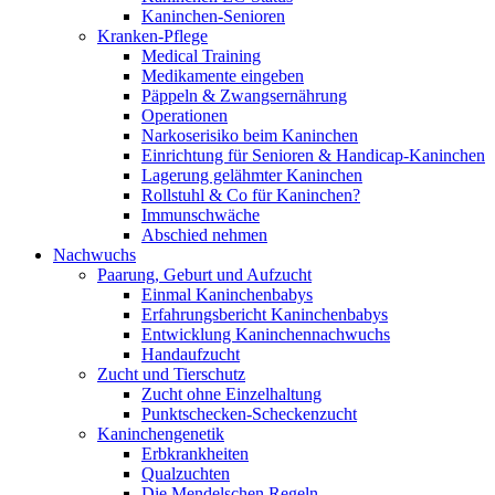
Kaninchen-Senioren
Kranken-Pflege
Medical Training
Medikamente eingeben
Päppeln & Zwangsernährung
Operationen
Narkoserisiko beim Kaninchen
Einrichtung für Senioren & Handicap-Kaninchen
Lagerung gelähmter Kaninchen
Rollstuhl & Co für Kaninchen?
Immunschwäche
Abschied nehmen
Nachwuchs
Paarung, Geburt und Aufzucht
Einmal Kaninchenbabys
Erfahrungsbericht Kaninchenbabys
Entwicklung Kaninchennachwuchs
Handaufzucht
Zucht und Tierschutz
Zucht ohne Einzelhaltung
Punktschecken-Scheckenzucht
Kaninchengenetik
Erbkrankheiten
Qualzuchten
Die Mendelschen Regeln