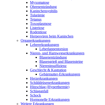
Myxomatose
Ohrenentzündung
Kaninchensyphilis
Tularämie
Tetanus
Toxoplasmose
Listeriose
Rodentiose
Herpesviren beim Kaninchen
Organerkrankungen
Lebererkrankungen
Leberlappentorsion
Nieren- und Harnwegserkrankungen
Blasenentzündung
Blasengrieß und Blasensteine
Niereninsuffizienz
Geschlecht & Kastration
Gebärmutter-Erkrankungen
Herzerkrankungen
Schilddrüsenerkrankungen
Hitzschlag (Hyperthermie)
Schlaganfall
Schock
Hormonelle Erkrankungen
Weitere Erkrankungen