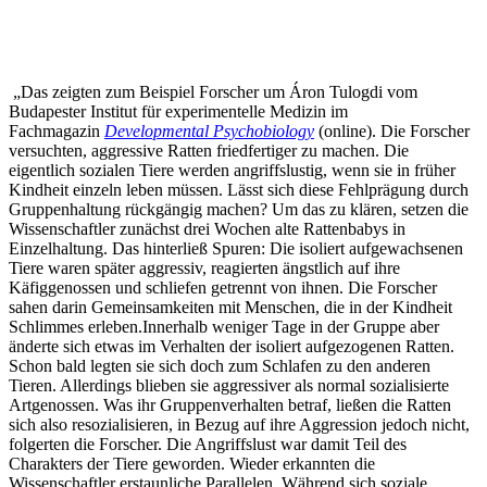
„Das zeigten zum Beispiel Forscher um Áron Tulogdi vom
Budapester Institut für experimentelle Medizin im
Fachmagazin
Developmental Psychobiology
(online). Die Forscher
versuchten, aggressive Ratten friedfertiger zu machen. Die
eigentlich sozialen Tiere werden angriffslustig, wenn sie in früher
Kindheit einzeln leben müssen. Lässt sich diese Fehlprägung durch
Gruppenhaltung rückgängig machen? Um das zu klären, setzen die
Wissenschaftler zunächst drei Wochen alte Rattenbabys in
Einzelhaltung. Das hinterließ Spuren: Die isoliert aufgewachsenen
Tiere waren später aggressiv, reagierten ängstlich auf ihre
Käfiggenossen und schliefen getrennt von ihnen. Die Forscher
sahen darin Gemeinsamkeiten mit Menschen, die in der Kindheit
Schlimmes erleben.Innerhalb weniger Tage in der Gruppe aber
änderte sich etwas im Verhalten der isoliert aufgezogenen Ratten.
Schon bald legten sie sich doch zum Schlafen zu den anderen
Tieren. Allerdings blieben sie aggressiver als normal sozialisierte
Artgenossen. Was ihr Gruppenverhalten betraf, ließen die Ratten
sich also resozialisieren, in Bezug auf ihre Aggression jedoch nicht,
folgerten die Forscher. Die Angriffslust war damit Teil des
Charakters der Tiere geworden. Wieder erkannten die
Wissenschaftler erstaunliche Parallelen. Während sich soziale