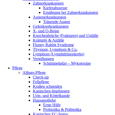
Zahnerkrankungen
Kieferabszesse
Ernährung bei Zahnerkrankungen
Augenerkrankungen
Tränende Augen
Gelenkserkrankungen
X- und O-Beine
Knochenbrüche (Frakturen) und Unfälle
Krämpfe & Anfälle
Floppy Rabbit Syndrome
Thymom, Lymphom & Co.
Lymphom (Lymphdrüsenkrebs)
Vergiftungen
Schimmelpilze – Mykotoxine
Pflege
Alltags-Pflege
Check-up
Fellpflege
Krallen schneiden
Kaninchen-Impfungen
Urin- und Köttelkunde
Hausapotheke
Erste Hilfe
Probiotika & Präbiotika
Kaninchen EC-Status